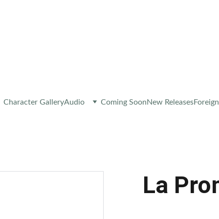
 A NEW RELEASE OR EXCLUSIVE CONTENT – 
JOIN M
Character Gallery
Audio
Coming Soon
New Releases
Foreign
La Pro