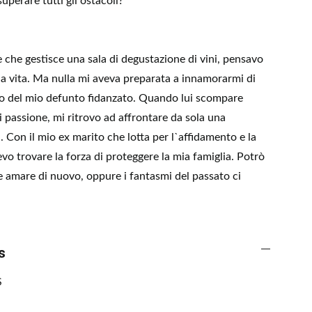
uperare tutti gli ostacoli?
 che gestisce una sala di degustazione di vini, pensavo
ia vita. Ma nulla mi aveva preparata a innamorarmi di
ello del mio defunto fidanzato. Quando lui scompare
i passione, mi ritrovo ad affrontare da sola una
. Con il mio ex marito che lotta per l`affidamento e la
evo trovare la forza di proteggere la mia famiglia. Potrò
e amare di nuovo, oppure i fantasmi del passato ci
s
S