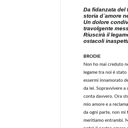
Da fidanzata del 
storia d`amore ne
Un dolore condi
travolgente mess
Riuscirà il legam
ostacoli inaspetta
BRODIE
Non ho mai creduto ne
legame tra noi è stato
essermi innamorato del
da lei. Sopravvivere a
conta davvero. Ora sto
mio amore e a reclamar
da ogni parte, non mi 
meritiamo entrambi. Ma