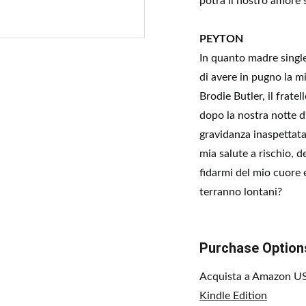
potrà il nostro amore s
PEYTON
In quanto madre single
di avere in pugno la m
Brodie Butler, il frat
dopo la nostra notte d
gravidanza inaspettata
mia salute a rischio, d
fidarmi del mio cuore 
terranno lontani?
Purchase Option
Acquista a Amazon U
Kindle Edition